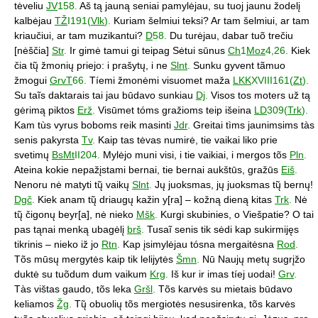
tėveliu
JV
158.
Aš tą jauną seniai pamylėjau, su tuoj jaunu žodelį
kalbėjau
TŽ
I191(
Vlk
).
Kuriam šelmiui teksi? Ar tam šelmiui, ar tam
kriaučiui, ar tam muzikantui?
D
58.
Du turėjau, dabar tuõ trečiu
[nėščia]
Str
.
Ir gimė tamui gi teipag Sėtui sūnus
Ch
1
Moz
4,26.
Kiek
čia tų̃ žmonių priejo: i prašytų, i ne
Slnt
.
Sunku gyvent tãmuo
žmogui
GrvT
66.
Tíemi žmonėmi visuomet maža
LKK
XVIII161(
Zt
).
Su taĩs daktarais tai jau būdavo sunkiau
Dj
.
Visos tos moters už tą
gėrimą piktos
Erž
.
Visūmet tóms gražioms teip išeina
LD
309(
Trk
).
Kam tùs vyrus boboms reik masinti
Jdr
.
Greitai tìms jaunimsims tàs
senis pakyrsta
Tv
.
Kaip tas tėvas numirė, tie vaikai liko prie
svetimų
BsMt
II204.
Mylėjo muni visi, i tie vaikiai, i mergos tõs
Pln
.
Ateina kokie nepažįstami bernai, tie bernai aukštūs, gražūs
Eiš
.
Nenoru nė matyti tų̃ vaikų
Slnt
.
Jų juoksmas, jų juoksmas tų̃ bernų!
Dgč
.
Kiek anam tų̃ driaugų kažin y[ra] – kožną dieną kitas
Trk
.
Nė
tų̃ čigonų beyr[a], nė nieko
Mšk
.
Kurgi skubinies, o Viešpatie? O tai
pas tąnai menką ubagėlį
brš
.
Tusaĩ senis tik sėdi kap sukirmijęs
tikrinis – nieko iž jo
Rtn
.
Kap įsimylėjau tósna mergaitėsna
Rod
.
Tõs mūsų mergytės kaip tik lelijytės
Šmn
.
Nū Naujų metų sugrįžo
duktė su tuõdum dum vaikum
Krg
.
Iš kur ir imas tíej uodai!
Grv
.
Tàs vištas gaudo, tõs leka
Gršl
.
Tõs karvės su mietais būdavo
keliamos
Žg
.
Tų̃ obuolių tõs mergiotės nesusirenka, tõs karvės