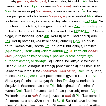
tų̃ metų
(jaunas, darbingas),
Dieve mylėk, tik dirbk!
Ssk
.
Ne tõs
dienos jau krutėt
Dglš
.
Tas amžius
(senatvė),
nieko nepadarysi
Mžš
.
Temè amžė[je]
(senatvėje)
atminties nebė[ra]
Šv
.
Ale teipgi
nesigiedrija – dėlto tàs laikas
(vėlyvas) –
jokios saulės!
Mžš
.
Ateis
tàs laikas, eis ponai, karaliai apsivilkę, ale bus nuogi
(
ps.
)
Slm
.
Ne
tuos būnam metelius, kada ganėm mes telius
Rod
.
Jie šnekėjo ne
tąj kalba, kap mes kalbam, ale kitoniška kalba
LB
202(
Grl
).
^ Nėr tõ
blogo, kurs neišeitų į gera
Jrb
.
Nėra tų̃ namų, kad nebūtų dūmų
Jnš
.
Nėr tų̃ namelių, kad nebūt gailių dūmelių
Dglš
.
Tõ arklio
nė[ra], katras avižų neėda
Jrb
.
Ne tám rūbui lopinys, i netinka
(apie žmogų, netinkantį kokiam darbui)
Ob
.
8.
kartojant
vienas
…
kitas
(vartojamas kaip veiksnys, papildinys arba pažyminys
nurodant asmenį ar daiktą):
Tój juokias, tój vaitoja, ė tój niekus
klieda
A.Baran
.
Žmogus in žmogų panašus: naktį ir tiẽ balti, ir tiẽ,
kalbėt moka ir tàs, ir tàs
(neatskirsi, kuris savas)
Dbk
.
Ir tíej, ir tíej
mušės
LKT
370(
Nmn
).
Tam patim mieste gyveno i tàs, i tàs
Vl
.
Vieną rytą tàs eina, antrą rytą tàs eina
Trk
.
Jug ką noris reik
išsigalvoti: tàs senas, tàs toks
Trk
.
Tokie girslai – tùs mirė, tùs
kvaras
Drsk
.
Tàs i tą̃ matęs, tàs i tą̃, tàs pakaruoklį matęs
Vgr
.
Pasigerindama ta
(tai)
tõ būs įdevusi, ta
(tai)
tõ
Pln
.
Tàs geras, i
tàs geras, pats sau ažvis geresnis
Švnč
.
Susirinkdavo jaunimo
pilnas Kupiškis: vienas su tuõ pažįstamas, kitas – su tuõ, trečias –