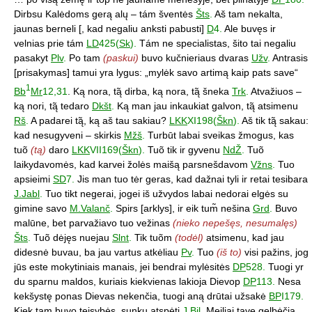
Dirbsu Kalėdoms gerą alų – tám šventės
Šts
.
Aš tam nekalta,
jaunas berneli [, kad negaliu anksti pabusti]
D
4.
Ale buvęs ir
velnias prie tám
LD
425(
Sk
).
Tám ne specialistas, šito tai negaliu
pasakyt
Plv
.
Po tam
(paskui)
buvo kučnieriaus dvaras
Užv
.
Antrasis
[prisakymas] tamui yra lygus: „mylėk savo artimą kaip pats save“
1
Bb
Mr
12,31
. Ką nora, tą̃ dirba, ką nora, tą̃ šneka
Trk
.
Atvažiuos –
ką nori, tą̃ tedaro
Dkšt
.
Ką man jau inkaukiat galvon, tą̃ atsimenu
Rš
.
A padarei tą̃, ką aš tau sakiau?
LKK
XI198(
Škn
).
Aš tik tą̃ sakau:
kad nesugyveni – skirkis
Mžš
.
Turbūt labai sveikas žmogus, kas
tuõ
(tą)
daro
LKK
VII169(
Škn
).
Tuõ tik ir gyvenu
NdŽ
.
Tuõ
laikydavomės, kad karvei žolės maišą parsnešdavom
Vžns
.
Tuo
apsieimi
SD
7.
Jis man tuo tėr geras, kad dažnai tyli ir retai tesibara
J.Jabl
.
Tuo tikt negerai, jogei iš užvydos labai nedorai elgės su
gimine savo
M.Valanč
.
Spirs [arklys], ir eik tum̃ nešina
Grd
.
Buvo
malūne, bet parvažiavo tuo vežinas
(nieko nepešęs, nesumalęs)
Šts
.
Tuõ dėjęs nuejau
Slnt
.
Tik tuõm
(todėl)
atsimenu, kad jau
didesnė buvau, ba jau vartus atkėliau
Pv
.
Tuo
(iš to)
visi pažins, jog
jūs este mokytiniais manais, jei bendrai mylėsitės
DP
528.
Tuogi yr
du sparnu maldos, kuriais kiekvienas lakioja Dievop
DP
113.
Nesa
kekšystę ponas Dievas nekenčia, tuogi aną drūtai užsakė
BP
I179.
Kiek tam buvo teisybės, sunku atspėti
J.Bil
.
Meiliai tave gelbėčia,