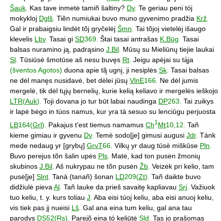
Šauk
.
Kas tave inmetė tamiñ šaltiny?
Dv
.
Te geriau peni tój
mokykloj
Dglš
.
Tiẽn numiukai buvo muno gyvenimo pradžia
Krž
.
Gal ir prabaigsiu lindėt tõj gryčelėj
Šmn
.
Tai tõjoj vietelėj išaugo
klevelis
Lbv
.
Tasai gi
SD
369.
Štai tasai antrašas
K.Būg
.
Tasai
balsas nuramino ją, padrąsino
J.Bil
.
Mūsų su Mieliūnų tiejie laukai
Sl
.
Tūsiūsè šmotūse aš nesu buvęs
Rt
.
Jeigu apėjai su tą́ja
(šventos Agotos)
duona apie tą̃ ugnį, ji nesiplės
Sk
.
Tasai balsas
ne dėl manęs nusidavė, bet dėlei jūsų
VlnE
166.
Ne dėl jumis
mergelė, tik dėl tųjų bernelių, kurie kelią keliavo ir mergelės ieškojo
LTR
(
Auk
).
Toji dovana jo tur būt labai naudinga
DP
263.
Tai zuikys
ir lapė bėgo in túos namus, kur yra tà sesuo su lenciūgu perjuosta
1
LB
164(
Grl
).
Pakajus t'est tiemus namamus
Ch
Mt
10,12.
Tañ
kieme gimiau ir gyvenu
Dv
.
Temè sodo[je] gimusi augusi
Jdr
.
Tánk
mede nedaug yr [grybų]
GrvT
66.
Vilkų yr daug tūsè miškūse
Pln
.
Buvo perejus tõn šalin upės
Pls
.
Matė, kad ton pusėn žmonių
skubinos
J.Bil
.
Aš nukrypau ne tõn pusėn
Žb
.
Veizėk pri kelio, tam
pusė[je]
Slnt
.
Tanà (tanañ) šonan
LD
209(
Zt
).
Tañ daikte buvo
didžiulė pieva
Al
.
Tañ lauke da prieš savaitę kapliavau
Srj
.
Važiuok
tuo keliu, t. y. kurs toliau
J
.
Aba eisi túoj keliu, aba eisi anuoj keliu,
vis tiek pas jį nueisi
Lš
.
Gal ana eina tum keliu, gal ana tau
parodys
DS
52(
Rs
).
Parejõ eina tó keliūtė
Sld
.
Tas jo prašomas