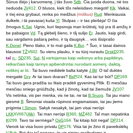
Sūnus išėjo į karuomenę, į tàs žuvo
Sdb
.
Čia juoda duona, nė tos
neduoda
JV
412.
O blusos, kiek tõs neleisdavo miegoti!
Klk
.
Vaikai,
ir tíej eina grybaut, renka po medžius
(miškus)
Rud
.
Menkiausia
dulkelė, i tà pavasarį kuša
Yl
.
Stulpas – ir tas pleišėja! O čia
žmogus
K.Saj
.
Ugnis, kuri liepsnoja man krūtinėj, toji yra iš amžių ir
be pabaigos
Vd
.
Tą glėbelį šieno, ir tą̃ sulijo
Ėr
.
Jautis, kaip girdi,
sau vargdams pašarą pelno, ir tą daugsyk… vos išsiprašo
K.Donel
.
Pieno šlako, ir to mat gaila
K.Bor
. ^ Šuo, ir tasai dainos
klausosi
TŽ
V602.
Su vienu plauku, ir su túoj nurautu
DrskD
235.
taĩ
n.
;
SD
235,
Sut
,
N
vartojamas kaip veiksnys arba papildinys,
retkarčiais kaip tarinys apibendrintai nurodant asmenį, daiktą,
reiškinį ar kt.:
Tai buvo nedidelė balta katytė
J.Bil
.
O taĩ duktės
mergaitė
Grv
.
Ar tai tavo dvaras?
BsP
I24.
Kas tai tur būt?
DP
169.
Tai buvo gera pradžia su litais pradėti gyvenimą Plšk. Ei mesčiau
mesčiau sniego gniūžtužę, kad ji žinotų, kad tai žiemužė
JV
107.
Vis netinka, vis per menka, vis ne tai, ne tai
B.Sruog
.
Tai jau mano
giesmė
B
.
Šimoniai visada rūpinosi engiamaisiais, tai jau jiems
prigimta
I.Simon
.
Sakyk nesakyk, tai jam visai nerūpi
LKK
XVII67(
Alk
).
Tai man nerūpi
R
360,
MŽ
482.
Taĩ man nepatinka
K
I299.
Tavo tai sermėga?
OsG
164.
Tai kitaip būt negal'
DP
214.
Vienok tai visa buvo privalu
DP
176.
Visa tai jis žino iš paveikslėlių
V.Bub
.
Bet dar taĩ negana: jis vis pinigų graibydams ir