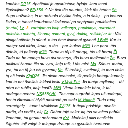
kančios
DP
15.
Apaštalai jo apsirūstavę bylojo: kam tasai
išpūstijimas?
BP
I356.
^ Ne tiek tõs naudos, kiek tõs bėdos
Sb
.
Augo uožuolas, in to uožuolo dvylika šakų, o in šakų – po keturis
lizdus, o tuosaĩ keturiuosai lizduosai po septynias paukštaites
(metai)
Lz
.
3.
vartojamas kaip veiksnys, papildinys, nurodant
anksčiau minėtą, žinomą asmenį, gyvį, daiktą, reiškinį ar kt.:
Visi
pinigai atiteko jo sūnui, o tas ėmė linksmai gyventi
J.Balč
.
Kur tu
matęs: visi dirba, kruta, o tàs – par laukus
Mžš
.
I ne pora: tàs
didelis, tó pažasty
Mžš
.
Tarnavo tój už mergą, tàs už berną
Žl
.
Tada da be manęs buvo dvi seserys, tõs buvo mažesnės
Žg
.
Buvo
palikusi žanota čia su vyru, kaip reik, i tàs mirė
Ms
.
Sūnus, matai,
yra, tai an tą̃ jau eis gyventų
Kp
.
Ši trečioji, svetimoji, ta man tinka,
tą aš imsiu
KlpD
25.
Jis nieko neatsakė, tik perliejo botagu kumelę,
kad ta net šuoliais leidosi keliu
V.Myk-Put
.
Jis turėjo myliamą – tái
nėra nė rublio, kaip imsi?!
Mžš
.
Viena kumelėlė bėra, ir tai
uodegos nebėra
NS
838(
Vb
).
Tas capt sugrobė lapei už uodegai,
bet ta ištraukusi blykš pasirodė po stalu
M.Valanč
.
Turiu rudą
sermėgėlę – tuomì užsiklosiv
JV
176.
Ir tíejai prisidėjo: atvežė
paršą, du veršiu, alų
Gr
.
Dabar tojė̃ sako: ką tris savaites pabūti
ženotam, tai geriau neženotam
Krž
.
Močeka į akis nesileido
Sigutės: toji valgė ir miegojo drauge su gyvuliais tvartuose