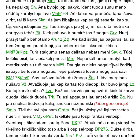
Jo kumelė tó juodoja
Slm
.
Tai aš túodu vaikus į glėbį i bėgte: bijau,
ka nepaliktų
Slv
.
Ana bylojo jop: sakyk, idant tuodu sūnu mano
sėdėtų karalystoje tavo
VlnE
164.
Aš dabar va pradėčia tąnái šeivą
dirbt, tai iš karto
Slm
.
Aš jam išbajinau kap su tą́j seseria, kap su
tą́j, viską išbajinau
Pv
.
Tas žmogus jau y[ra] miręs, o ta motriška
dar gyva tebėr
Plt
.
Kiek pabuvo ir numirė tas žmogus
Grv
.
Nuej
prašyt tam̃p bahotamp
Aru
41(
Zt
).
Ale kad širdis jau pagurus, tai su
tum žmogum jau atliktoji, jau nebėr nieko linksmai tikėties
Mit
I73(
Klp
).
Tum̃ staigumu senas daiktas nebatsimeni
Šauk
.
Túoj
kelėliu eisit, tai viešakelį prieisit
Mrc
.
Neparkalbamas: matyt, kad
metrikuosis su tuõ merga
Mžš
.
Daugiaus nieks negal tų̃vai žodžių
išrožyti be tõvai žmogaus, liepė pakviesti tõvai žmogų pas savi
BM
178(
Jnš
).
Ans nušavo tuõdu du žmogu
Šts
.
I tìdvi merginas
nušavo
Vž
.
Atvažiuoja jau kap kartas tóp diedop, kur buvo jamp
Lz
.
Ko tój karvė mūkia?
Lzd
.
Kožnos karvės pieną svėrė, kiek tà karvė
duoda, kiek tà duoda
Trk
.
Tu esi apgautas jau ant tõ arklio
Žg
.
Nu
jau snukiai tíedviejų kalių, snukiai nežmoniški
(labai garsiai loja)
Smln
.
Tìdi dvi avi pjausam
Grdm
.
Bet jis užsispyrė ligi tos vietos
nueiti ir nueis
V.Myk-Put
.
Iškelkite jūsų tospi rankas vietospi
šventospi, šlavindami jau tą Poną
PK
97.
Atpuldinėja nuog vienybės
tikėjimo krikščioniško tosp arba šiosp sektosp
DP
276.
Duktė dirba
tam peklo[je], kur smalą verda
(
ps.
)
Krž
.
Tam̃ vieto[je] buvo daržinė