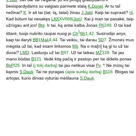
besispardydams su valgiais parmetė stalą
K.Donel
.
Ar tu taĩ
nežinai?
K
.
Ir aš tai (tat, tą, tatai) žinau
J.Jabl
.
Kaip tai suprasti?
rš
.
Kad būtum tai nesakęs
LKK
XVII68(
Jon
).
Kai ji man tai pasakė, taip
užrūgau ant jos!
Btg
.
Ir tai, ką antai kalba Jonas
PK
249.
O tai kad
1
ištarė, tuojs nukrito raupai nuog jo
Ch
Mr
1,42.
Susirodijo anys,
kaip tai daryti
BB
1
Mak
4,44.
Tai veikiu, tai darau
SD
7.
Žmonės mus
mėgsta už tai, kad esam linksmos
Mš
.
Na o ma[n] ką gi tu už tai
duosi?
LMD
.
Laiduoju už tai
R
97.
Už tai laikau
MŽ
128.
Tai jau
mano būdas
B
121.
Vedė kitą pačią ir pastojo per tai didelis ponas
BsP
I25.
In taĩ
(į tokį darbą)
tai jau netikus visai
Pv
.
^ Ne mūsų tai
kąsnis
S.Dauk
.
Tai ne pyragas
(apie sunkų darbą)
B
116.
Blogas tai
artojas, kurio dirvas vyturiai mėšlauna
S.Dauk
.