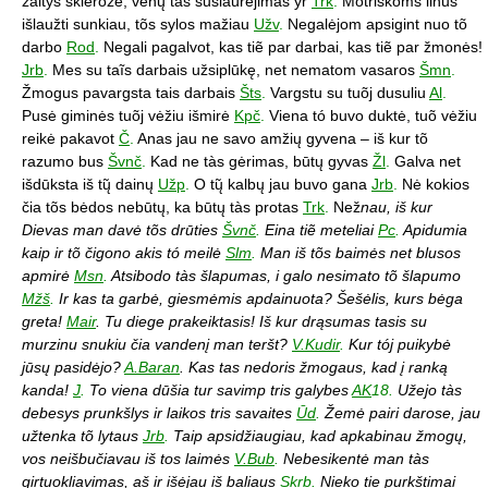
žaltys sklerozė, venų tàs susiaurėjimas yr
Trk
.
Motriškoms linus
išlaužti sunkiau, tõs sylos mažiau
Užv
.
Negalėjom apsigint nuo tõ
darbo
Rod
.
Negali pagalvot, kas tiẽ par darbai, kas tiẽ par žmonės!
Jrb
.
Mes su taĩs darbais užsiplūkę, net nematom vasaros
Šmn
.
Žmogus pavargsta tais darbais
Šts
.
Vargstu su tuõj dusuliu
Al
.
Pusė giminės tuõj vėžiu išmirė
Kpč
.
Viena tó buvo duktė, tuõ vėžiu
reikė pakavot
Č
.
Anas jau ne savo amžių gyvena – iš kur tõ
razumo bus
Švnč
.
Kad ne tàs gėrimas, būtų gyvas
Žl
.
Galva net
išdūksta iš tų̃ dainų
Užp
.
O tų̃ kalbų jau buvo gana
Jrb
.
Nė kokios
čia tõs bėdos nebūtų, ka būtų tàs protas
Trk
.
Než
nau, iš kur
Dievas man davė tõs drūties
Švnč
.
Eina tiẽ meteliai
Pc
.
Apidumia
kaip ir tõ čigono akis tó meilė
Slm
.
Man iš tõs baimės net blusos
apmirė
Msn
.
Atsibodo tàs šlapumas, i galo nesimato tõ šlapumo
Mžš
.
Ir kas ta garbė, giesmėmis apdainuota? Šešėlis, kurs bėga
greta!
Mair
. Tu diege prakeiktasis! Iš kur drąsumas tasis su
murzinu snukiu čia vandenį man teršt?
V.Kudir
.
Kur tój puikybė
jūsų pasidėjo?
A.Baran
. Kas tas nedoris žmogaus, kad į ranką
kanda!
J
.
To viena dūšia tur savimp tris galybes
AK
18.
Užejo tàs
debesys prunkšlys ir laikos tris savaites
Ūd
.
Žemė pairi darose, jau
užtenka tõ lytaus
Jrb
.
Taip apsidžiaugiau, kad apkabinau žmogų,
vos neišbučiavau iš tos laimės
V.Bub
.
Nebesikentė man tàs
girtuokliavimas, aš ir išėjau iš baliaus
Skrb
.
Nieko tie purkštimai