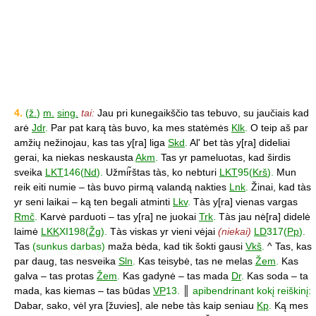
4.
(
ž.
)
m.
sing.
tai:
Jau pri kunegaikščio tas tebuvo, su jaučiais kad
arė
Jdr
.
Par pat karą tàs buvo, ka mes statėmės
Klk
.
O teip aš par
amžių nežinojau, kas tas y[ra] liga
Skd
.
Al' bet tàs y[ra] dideliai
gerai, ka niekas neskausta
Akm
.
Tas yr pameluotas, kad širdis
sveika
LKT
146(
Nd
).
Užmir̃štas tàs, ko nebturi
LKT
95(
Krš
).
Mun
reik eiti numie – tàs buvo pirmą valandą nakties
Lnk
.
Žinai, kad tàs
yr seni laikai – ką ten begali atminti
Lkv
.
Tàs y[ra] vienas vargas
Rmč
.
Karvė parduoti – tas y[ra] ne juokai
Trk
.
Tàs jau nė[ra] didelė
laimė
LKK
XI198(
Žg
).
Tàs viskas yr vieni vėjai
(niekai)
LD
317(
Pp
).
Tas
(sunkus darbas)
maža bėda, kad tik šokti gausi
Vkš
.
^ Tas, kas
par daug, tas nesveika
Sln
.
Kas teisybė, tas ne melas
Žem
.
Kas
galva – tas protas
Žem
.
Kas gadynė – tas mada
Dr
.
Kas soda – ta
mada, kas kiemas – tas būdas
VP
13.
║
apibendrinant kokį reiškinį:
Dabar, sako, vėl yra [žuvies], ale nebe tàs kaip seniau
Kp
.
Ką mes