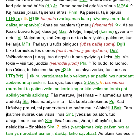
kad prie tamè būčia
(
d.
)
Jz
.
Tame nemažai griešija sūnus
MP
64.
^
Ką mažas įprasi, tą senas atrasi
Pnm
.
Ką pasėsi, tą ir pjausi
LTR
(
Lp
).
5.
H
166
tas pats
(vartojamas kaip pažyminys nurodant
daiktą ar ypatybę):
Anas su maniem tų̃ metų
(vienmetis)
Ktk
.
Aš su
Kaziu buvau tõ[je] klasė[je]
Mžš
.
Ji to[je] linijo[je]
(kaime)
gyvena –
netoli
Vl
.
Matydama, kad žmogus ne tos karalystės, paklausė, kur
keliauja
MPs
.
Padarysiu tuõs piniguos
(už tą pačią sumą)
Dglš
.
Liko berniukas tõs dienos
(mirė motina jį gimdydama)
Dglš
.
Važiuodamas į turgų, tuo dingsčiu ir pas gydytoją užeisu
Als
.
Visi
tokie – visi tuo juodžiu
(vienodai juodi)
Pln
.
^ To būdo, to luomo,
tos rūšies, to lakinimo šunys
B
345.
Tos akys verkia, tos juokias
LTR
(
Brž
).
║
tik
m.
vartojamas kaip veiksnys ar papildinys nurodant
apibendrintą reiškinį:
Tas ejus, tas nejus
S.Dauk
.
6.
tas vienas
(nurodant to paties veiksmo kartojimą ar kito veiksmo tomis pat
aplinkybėmis atlikimą):
Tàs mestuvų įnešimas – ir apmečiau antrą
audeklą
Šts
.
Nusimaudysi ir tu – tàs kubilo atnešimas
Pc
.
Kad
Uršulytę prausi, tai pamerktum tuo paėmimu ir Albinėlį
J.Balt
.
Tam
įkaitime nubraukiau visus linus
Slnt
.
Įvedžiau palaton, tuõ
atsigulimu ir numirė
Slm
.
Išvažiuosma, žinai, tuõ pykčiu, kad
neleidžiat – žinokitės
Slm
.
7.
toks
(vartojamas kaip pažyminys ar
tarinys nurodant asmenį, daiktą, laiko sąvokas):
Aš ūkininkas esu ir