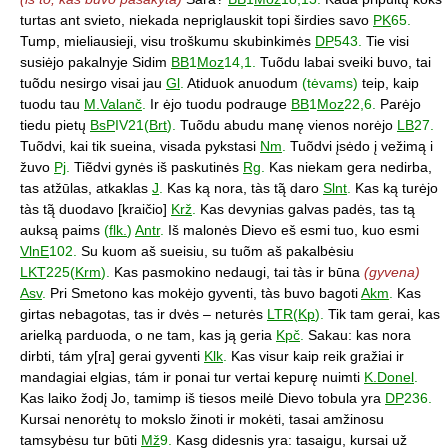
turtas ant svieto, niekada nepriglauskit topi širdies savo
PK
65.
Tump, mieliausieji, visu troškumu skubinkimės
DP
543.
Tie visi
susiėjo pakalnyje Sidim
BB
1
Moz
14,1.
Tuõdu labai sveiki buvo, tai
tuõdu nesirgo visai jau
Gl
.
Atiduok anuodum
(tėvams)
teip, kaip
tuodu tau
M.Valanč
.
Ir ėjo tuodu podrauge
BB
1
Moz
22,6.
Parėjo
tiedu pietų
BsP
IV21(
Brt
).
Tuõdu abudu manę vienos norėjo
LB
27.
Tuõdvi, kai tik sueina, visada pykstasi
Nm
.
Tuõdvi įsėdo į vežimą i
žuvo
Pj
.
Tiẽdvi gynės iš paskutinės
Rg
.
Kas niekam gera nedirba,
tas atžūlas, atkaklas
J
.
Kas ką nora, tàs tą̃ daro
Slnt
.
Kas ką turėjo
tàs tą̃ duodavo [kraičio]
Krž
.
Kas devynias galvas padės, tas tą
auksą paims
(
flk.
)
Antr
.
Iš malonės Dievo eš esmi tuo, kuo esmi
VlnE
102.
Su kuom aš sueisiu, su tuõm aš pakalbėsiu
LKT
225(
Krm
).
Kas pasmokino nedaugi, tai tàs ir būna
(gyvena)
Asv
.
Pri Smetono kas mokėjo gyventi, tàs buvo bagoti
Akm
.
Kas
girtas nebagotas, tas ir dvės – neturės
LTR
(
Kp
).
Tik tam gerai, kas
arielką parduoda, o ne tam, kas ją geria
Kpč
.
Sakau: kas nora
dirbti, tám y[ra] gerai gyventi
Klk
.
Kas visur kaip reik gražiai ir
mandagiai elgias, tám ir ponai tur vertai kepurę nuimti
K.Donel
.
Kas laiko žodį Jo, tamimp iš tiesos meilė Dievo tobula yra
DP
236.
Kursai nenorėtų to mokslo žinoti ir mokėti, tasai amžinosu
tamsybėsu tur būti
Mž
9.
Kasg didesnis yra: tasaigu, kursai už