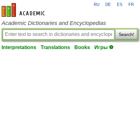
RU
DE
ES
FR
en-academic.com
Academic Dictionaries and Encyclopedias
Search!
Interpretations
Translations
Books
Игры ⚽