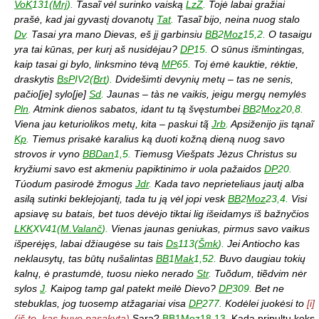
VoK
131(
Mrj
).
Tasaĩ vėl surinko vaiską
LzŽ
.
Tojė labai gražiai
prašė, kad jai gyvastį dovanotų
Tat
.
Tasaĩ bijo, neina nuog stalo
Dv
.
Tasai yra mano Dievas, eš jį garbinsiu
BB
2
Moz
15,2.
O tasaigu
yra tai kūnas, per kurį aš nusidėjau?
DP
15.
O sūnus išmintingas,
kaip tasai gi bylo, linksmino tėvą
MP
65.
Toj ėmė kauktie, rėktie,
draskytis
BsP
IV2(
Brt
).
Dvidešimti devynių metų – tas ne senis,
pačio[je] sylo[je]
Sd
.
Jaunas – tàs ne vaikis, jeigu mergų nemylės
Pln
.
Atmink dienos sabatos, idant tu tą švęstumbei
BB
2
Moz
20,8.
Viena jau keturiolikos metų, kita – paskui tą̃
Jrb
.
Apsiženijo jis tąnaĩ
Kp
.
Tiemus prisakė karalius ką duoti kožną dieną nuog savo
strovos ir vyno
BBDan
1,5.
Tiemusg Viešpats Jėzus Christus su
kryžiumi savo est akmeniu papiktinimo ir uola pažaidos
DP
20.
Túodum pasirodė žmogus
Jdr
.
Kada tavo neprieteliaus jautį alba
asilą sutinki beklejojantį, tada tu ją vėl jopi vesk
BB
2
Moz
23,4.
Visi
apsiavę su batais, bet tuos dėvėjo tiktai lig išeidamys iš bažnyčios
LKK
XV41(
M.Valanč
).
Vienas jaunas geniukas, pirmus savo vaikus
išperėjęs, labai džiaugėse su tais
Ds
113(
Šmk
).
Jei Antiocho kas
neklausytų, tas būtų nušalintas
BB
1
Mak
1,52.
Buvo daugiau tokių
kalnų, ė prastumdė, tuosu nieko nerado
Str
.
Tuõdum, tiẽdvim nėr
sylos
J
.
Kaipog tamp gal patekt meilė Dievo?
DP
309.
Bet ne
stebuklas, jog tuosemp atžagariai visa
DP
277.
Kodėlei juokėsi to
[i]
(iš to, kas buvo pasakyta)
Sara?
BB
1
Moz
18,13.
Kada pripultų koks