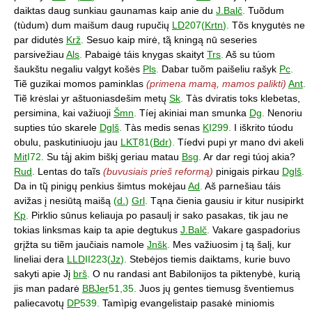
daiktas daug sunkiau gaunamas kaip anie du
J.Balč
.
Tuõdum
(tùdum) dum maišum daug rupučių
LD
207(
Krtn
).
Tõs knygutės ne
par didutės
Krž
.
Sesuo kaip mirė, tą̃ kningą nū seseries
parsivežiau
Als
.
Pabaigė táis knygas skaityt
Trs
.
Aš su túom
šaukštu negaliu valgyt košės
Pls
.
Dabar tuõm paišeliu rašyk
Pc
.
Tiẽ guzikai momos paminklas
(primena mamą, mamos palikti)
Ant
.
Tiẽ krėslai yr aštuoniasdešim metų
Sk
.
Tàs dviratis toks klebetas,
persimina, kai važiuoji
Šmn
.
Tíej akiniai man smunka
Dg
.
Nenoriu
supties túo skarele
Dglš
.
Tàs medis senas
K
I299.
I iškrito túodu
obulu, paskutiniuoju jau
LKT
81(
Bdr
).
Tíedvi pupi yr mano dvi akeli
Mit
I72.
Su tą́j akim biškį geriau matau
Bsg
.
Ar dar regi túoj akia?
Rud
.
Lentas do taĩs
(buvusiais prieš reformą)
pinigais pirkau
Dglš
.
Da in tų̃ pinigų penkius šimtus mokėjau
Ad
.
Aš parnešiau táis
avižas į nesiūtą maišą
(
d.
)
Grl
.
Tąna čienia gausiu ir kitur nusipirkt
Kp
.
Pirklio sūnus keliauja po pasaulį ir sako pasakas, tik jau ne
tokias linksmas kaip ta apie degtukus
J.Balč
.
Vakare gaspadorius
grįžta su tiẽm jaučiais namole
Jnšk
.
Mes važiuosim į tą šalį, kur
lineliai dera
LLD
II223(
Jz
).
Stebėjos tiemis daiktams, kurie buvo
sakyti apie Jį
brš
.
O nu randasi ant Babilonijos ta piktenybė, kurią
jis man padarė
BBJer
51,35.
Juos jų gentes tiemusg šventiemus
paliecavotų
DP
539.
Tamìpig evangelistaip pasakė miniomis