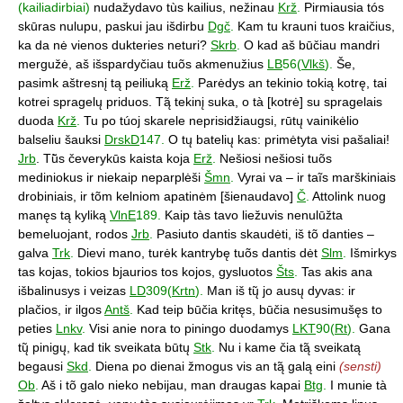
(kailiadirbiai)
nudažydavo tùs kailius, nežinau
Krž
.
Pirmiausia tós
skūras nulupu, paskui jau išdirbu
Dgč
.
Kam tu krauni tuos kraičius,
ka da nė vienos dukteries neturi?
Skrb
.
O kad aš būčiau mandri
mergužė, aš išspardyčiau tuõs akmenužius
LB
56(
Vlkš
).
Še,
pasimk aštresnį tą peiliuką
Erž
.
Parėdys an tekinio tokią kotrę, tai
kotrei spragelų priduos. Tą̃ tekinį suka, o tà [kotrė] su spragelais
duoda
Krž
.
Tu po túoj skarele neprisidžiaugsi, rūtų vainikėlio
balseliu šauksi
DrskD
147.
O tų batelių kas: primėtyta visi pašaliai!
Jrb
. Tū̃s čeverykūs kaista koja
Erž
.
Nešiosi nešiosi tuõs
mediniokus ir niekaip neparplėši
Šmn
.
Vyrai va – ir taĩs marškiniais
drobiniais, ir tõm kelniom apatinėm [šienaudavo]
Č
.
Attolink nuog
manęs tą kyliką
VlnE
189.
Kaip tàs tavo liežuvis nenulūžta
bemeluojant, rodos
Jrb
.
Pasiuto dantis skaudėti, iš tõ danties –
galva
Trk
.
Dievi mano, turėk kantrybę tuõs dantis dėt
Slm
.
Išmirkys
tas kojas, tokios bjaurios tos kojos, gysluotos
Šts
.
Tas akis ana
išbalinusys i veizas
LD
309(
Krtn
).
Man iš tų̃ jo ausų dyvas: ir
plačios, ir ilgos
Antš
.
Kad teip būčia kritęs, būčia nesusimušęs to
peties
Lnkv
.
Visi anie nora to piningo duodamys
LKT
90(
Rt
).
Gana
tų̃ pinigų, kad tik sveikata būtų
Stk
.
Nu i kame čia tą̃ sveikatą
begausi
Skd
.
Diena po dienai žmogus vis an tą̃ galą eini
(sensti)
Ob
.
Aš i tõ galo nieko nebijau, man draugas kapai
Btg
.
I munie tà