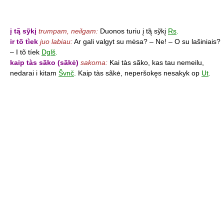
į tą̃ sỹkį
trumpam, neilgam:
Duonos turiu į tą̃ sỹkį
Rs
.
ir tõ tìek
juo labiau:
Ar gali valgyt su mėsa? – Ne! – O su lašiniais?
– I tõ tíek
Dglš
.
kaip tàs sãko (sãkė)
sakoma:
Kai tàs sãko, kas tau nemeilu,
nedarai i kitam
Švnč
.
Kaip tàs sãkė, neperšokęs nesakyk op
Ut
.