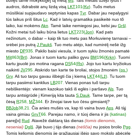
buvęs tame mokyklo[je] tą̃ metą
Ms
.
Taĩs metais užejo lytus i
audros, išdrabstė anų lizdą visą
LKT
101(
Kv
).
Tuõs metus
mūsiškiai supjaudavo septynias kapas
Tvr
.
Dabar jau nepalygysi
tùs laikus priš šitus
Lc
.
Kad ir latvių gramatika pasikeitė nuo tõ
laiko, kai mokėms
Akn
.
Tamè laike nemiegosi jau, kelsi jau
Gršl
.
Kožni metai tuõ laiku būna lietus
LKT
223(
Jon
).
Kad pats
nežinotum, o dabar – kaip tik tuo metu pas Morkuvienę tarnavai –
srėbei jos putrą
J.Paukš
.
Tuo metu atėjo, kad numirėlį nešė ižg
miesto
DP
335.
Pakilo baisi viesula, ir tuom sykiu žmonės pamatė
Mit
II63(
Brt
).
Jonas ir tuom kartu paliko gyvu
BM
196(
Krkn
).
Tuomi
kartu įpuolė jos motina ragana
DS
54(
Rs
).
Jojo tuo kartu kryžiokus
naikinti
JV
295.
Atskrido tan karte tie broliai, stojos žmonėm
(
ps.
)
Grv
.
Aš tuo tarpu gavau išbėgti čia į kiemą
LKT
44(
Lž
).
Tu tuom
tarpu pasiimsi kanklius
LB
207.
Vienas ponas tuõ tarpu
nebiškentėjo: vienam kazokuo takš iš eglės i paršavo
Als
.
Tuo
tarpu antsigrūdė į Kimeriją kita tauta
S.Dauk
.
Tame tarpe, per tą
čėsą
R
258,
MŽ
344.
Er žinojai tave tuo čėsu gimsiantį?
BBJob
38,21.
Čia anies mušės va, kap tó vaina buvo
Aps
.
Aš tą́j
vaina gimiau
GrvT
66.
Parejau namo, ir túoj diena ir jis
(katinas)
parej[o]
Rud
.
Atavežė daktarą tàs dienas
(tomis dienomis,
neseniai)
Dglš
.
Jijė buvo į tą́s dienas
(nėščia)
nu josios brolio
Pgg
.
Tomis keliomis dienomis jie gražiausiai išėjo savo mokslo abėcėlę