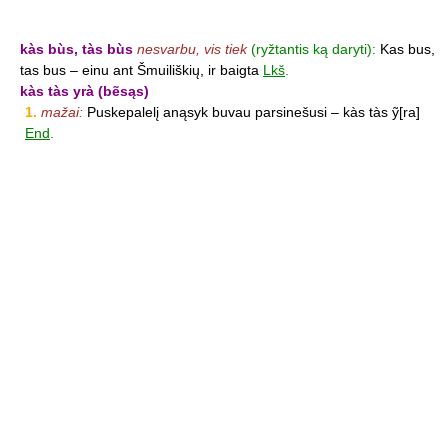
kàs bùs, tàs bùs
nesvarbu, vis tiek
(ryžtantis ką daryti):
Kas bus,
tas bus – einu ant Šmuiliškių, ir baigta
Lkš
.
kàs tàs yrà (bẽsąs)
1.
mažai:
Puskepalelį anąsyk buvau parsinešusi – kàs tàs ỹ[ra]
End
.