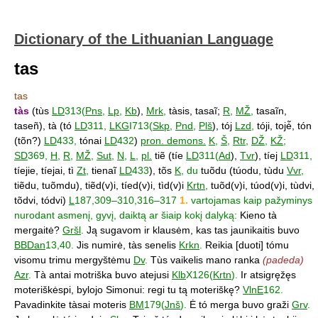
Dictionary of the Lithuanian Language
tas
tas
tàs
(tùs
LD
313(
Pns
,
Lp
,
Kb
),
Mrk
,
tàsis, tasaĩ;
R
,
MŽ
,
tasaĩn,
taseñ), tà (tó
LD
311,
LKG
I713(
Skp
,
Pnd
,
Plš
), tój
Lzd
,
tóji, tojė̃, tón
(tõn?)
LD
433,
tónai
LD
432
)
pron. demons.
K
,
Š
,
Rtr
,
DŽ
,
KŽ
;
SD
369,
H
,
R
,
MŽ
,
Sut
,
N
,
L
,
pl.
tiẽ (tíe
LD
311(
Ad
),
Tvr
), tíej
LD
311,
tíejie, tíejai, tì
Zt
,
tienaĩ
LD
433
), tõs
K
, du
tuõdu (túodu, tùdu
Vvr
,
tiẽdu, tuõmdu), tiẽd(v)i, tíed(v)i, tìd(v)i
Krtn
,
tuõd(v)i, túod(v)i, tùdvi,
tõdvi, tódvi)
L
187,309–310,316–317
1.
vartojamas kaip pažyminys
nurodant asmenį, gyvį, daiktą ar šiaip kokį dalyką:
Kieno tà
mergaitė?
Gršl
.
Ją sugavom ir klausėm, kas tas jaunikaitis buvo
BBDan
13,40.
Jis numirė, tàs senelis
Krkn
.
Reikia [duoti] tómu
visomu trimu mergyštėmu
Dv
.
Tùs vaikelis mano ranka
(padeda)
Azr
.
Tà antai motriška buvo atejusi
Klb
X126(
Krtn
).
Ir atsigręžęs
moteriškėspi, bylojo Simonui: regi tu tą moteriškę?
VlnE
162.
Pavadinkite tàsai moteris
BM
179(
Jnš
).
Ė tó merga buvo graži
Grv
.