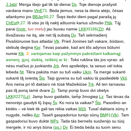
J.Jabl
.
Merga išejo gal tik tái dienai
Ds
.
Toje dienoje prašysit
vardana mano
VlnE
71.
Bėda jiemus, nesa ta diena atėjo, čėsas
atlankymo jos
BBJer
50,27.
Švęs tiedvi dieni pagal parašą jų
ChEst
9,27.
Iš viso jis tą̃ naktį aštuonis karius užmušo
Plšk
.
Tą́j
parai (
instr.
tuo metu
) jau buvau namie
LKK
XI166(
Zt
).
Aš
išvažiavau ne itą, ale net tą̃ subatą
Dv
.
Tañ sekmadienį
Pivašiūnuose bus atlaidai
Vlk
.
Prieš Jonines tañ vakare, būdavo,
stebulę degina
Kpr
.
Tėvas pasakė, kad ant tõs adynos būtumi
numie
Klk
.
2.
vartojamas kaip pažyminys pabrėžiant kalbamąjį
asmenį, gyvį, daiktą, reiškinį ar kt.:
Toks rukšna tàs jos vyras: aš
nėsu mačius jo juokiantis
Jrb
.
Ans apsileidęs, ta sesuo vėl tokia
lebeda
Nt
.
Tikra pakūta man su tuõ vaiku
Ukm
.
Ta mergė sukanti
sukanti tą̃ sviestą
Šts
.
Taip gyvena su tuõ vaikiu tà pasileidėlė
Vkš
.
Ans neina pri tõ daktaro nė tūsè Mažeikiūse
Trk
.
Aš ten tarnavau
pas tą̃ poną tamè dvare
Žr
.
Tamp ponip buvo dvi obelys
LKK
II227(
Lz
).
Jamp buvo gaidaitis, tam̃p žmogiep
Lz
.
Tas tėvas da
nenorėjo gaudyti tų̃ žąsų
Šv
.
Ko nora ta vaikas?
Šts
.
Pasodino an
kėdės – vė kiek tik gali tas rėkia vaikas
Mžš
.
Tusaĩ daktaris sūnų ir
nugydė, neliko
Azr
.
Taseñ gaspadorius turėjo sūnų
BM
81(
Vb
).
Tam
gaspadoriui buvo duktė
MPs
.
Tada tàs bernelis susženijo su túoj
mergele, ir nū anys būna
(
ps.
)
Dv
.
Ei bėda bėda su tuom senu