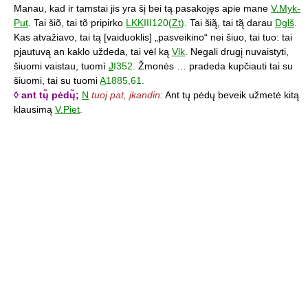
Manau, kad ir tamstai jis yra šį bei tą pasakojęs apie mane
V.Myk-
Put
. Tai šiõ, tai tõ pripirko
LKK
III120(
Zt
).
Tai šią̃, tai tą̃ darau
Dglš
.
Kas atvažiavo, tai tą [vaiduoklis] „pasveikino“ nei šiuo, tai tuo: tai
pjautuvą an kaklo uždeda, tai vėl ką
Vlk
.
Negali drugį nuvaistyti,
šiuomi vaistau, tuomì
J
I352.
Žmonės … pradeda kupčiauti tai su
šiuomi, tai su tuomi
A
1885,61.
◊ ant tų̃ pėdų̃;
N
tuoj pat, įkandin:
Ant tų pėdų beveik užmetė kitą
klausimą
V.Piet
.