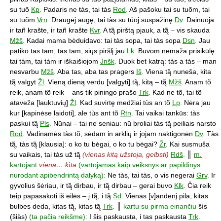
su tuõ
Kp
.
Padaris ne tàs, tai tàs
Rod
.
Aš pašoku tai su tuõm, tai
su tuõm
Vrn
.
Draugėj augę, tai tàs su túoj suspažinę
Dv
.
Dainuoja
ir tañ krašte, ir tañ krašte
Kvr
.
A tą̃ pirštą pjauk, a tą̃ – vis skauda
Mžš
.
Kadai mama bėduidavo: tai tàs sopa, tai tàs sopa
Dsn
.
Jau
patiko tas tam, tas tam, siųs piršlį jau
Lk
.
Buvom nemaža prisikūlę:
tai tám, tai tám ir iškaišiojom
Jnšk
.
Duok bet katrą: tàs a tàs – man
nesvarbu
Mžš
.
Aba tas, aba tas pragers
Iš
.
Viena tą̃ nuneša, kita
tą̃ valgyt
Žl
.
Vieną dieną verdu [valgyti] tą̃, kitą – tą̃
Mžš
.
Anam tõ
reik, anam tõ reik – ans tik piningo prašo
Trk
.
Kad ne tõ, tai tõ
ataveža [lauktuvių]
Žl
.
Kad suvirtę medžiai tùs an tõ
Lp
.
Nėra jau
kur [kapinėse laidoti], ale tùs ant tõ
Rtn
.
Tai vaikai tankūs: tàs
paskui tą̃
Pls
.
Nūnai – tai ne seniau: nū broliai tàs tą̃ peiliais narsto
Rod
.
Vadinamės tàs tõ, sėdam in arklių ir jojam naktigonėn
Dv
.
Tàs
tą̃, tàs tą̃ [klausia]: o ko tu bėgai, o ko tu bėgai?
Žr
.
Kai susmuša
su vaikais, tai tàs už tą̃
(vienas kitą užstoja, gelbsti)
Rdš
.
║
m.
kartojant
víena… kìta
(vartojamas kaip veiksnys ar papildinys
nurodant apibendrintą dalyką):
Ne tàs, tai tàs, o vis negerai
Grv
.
Ir
gyvolius šėriau, ir tą̃ dirbau, ir tą̃ dirbau – gerai buvo
Klk
.
Čia reik
teip papasakoti iš eilės – į tą̃, i tą̃
Sd
.
Vienas [v]andenį pila, kitas
bulbes deda, kitas tą̃, kitas tą̃
Trk
.
║
kartu su pirma einančiu
šìs
(šiàs)
(ta pačia reikšme):
I šis paskausta, i tas paskausta
Trk
.