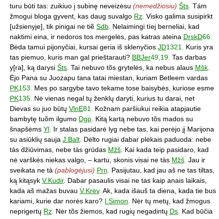
turu būti tas: zuikiuo į subinę neveizėsu
(nemedžiosiu)
Šts
.
Tám
žmogui bloga gyvent, kas daug suvalgo
Rz
.
Visko galima susipirkt
[užsienyje], tik pinigai ne tiẽ
Sdb
.
Nelaimingi tíej berneliai, kad
naktimi eina, ir nedoros tos mergelės, pas katras ateina
DrskD
66.
Bėda tamui pijonyčiai, kursai geria iš sklenyčios
JD
1321.
Kuris yra
tas piemuo, kuris man gal prieštarauti?
BBJer
49,19.
Tas darbas
y[ra], ką darysi
Šts
.
Tai nebuvo tõs grytelės, ka nebus alaus
Mšk
.
Ėjo Pana su Juozapu tana tatai miestan, kuriam Betleem vardas
PK
153.
Mes po sargybe tavo tekame tose baisybės, kuriose esme
PK
135.
Nė vienas negal tų ženklų daryti, kurius tu darai, net
Dievas su juo būtų
VlnE
81.
Kožnam paršiukui reikia atapjautie
bambytę tuõm ilgumo
Dgp
.
Kitą kartą nebuvo tõs mados su
šnapšėms
Yl
.
Ir stalas pasidarė lyg nebe tas, kai perėjo jį Marijona
su asiūklių sauja
J.Balt
.
Dėlto rugiai dabar plėkais paduoda: nebe
tàs džiūvimas, nebe tàs grūdas
Mžš
.
Kai kada teip pasidaro, kad
nė varškės niekas valgo, – kartu, skonis visai ne tàs
Mžš
.
Jau ir
sveikata ne tà
(pablogėjusi)
Prn
.
Pasijutau, kad jau aš ne tas tiltas,
ką kitąsyk
V.Kudir
. Dabar pasaulis visai ne tas kaip anais laikais,
kada aš mažas buvau
V.Krėv
.
Ak, kada išauš ta diena, kada tie bus
kariami, kurie dar norės karo?
I.Simon
.
Nėr tų metų, kad žmogus
neprigertų
Rz
.
Nėr tõs žiemos, kad rugių negadintų
Ds
.
Kad būčia