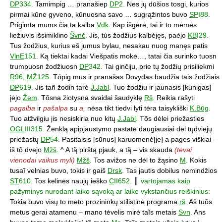
DP
334.
Tamimpig … pranašiep
DP
2.
Nes jų dūšios tosgi, kurios
pirmai kūne gyveno, kūnuosna savo … sugrąžintos buvo
SP
I88.
Prigimta mums čia ta kalba
Vdk
.
Kap išgėrė, tai ir to mėmės
liežiuvis išsimiklino
Švnč
.
Jis, tùs žodžius kalbėjęs, paėjo
KB
I29.
Tus žodžius, kurius eš jumus bylau, nesakau nuog manęs patis
VlnE
151.
Ką tiektai kadai Viešpatis mokė…, tatai čia surinko tuosn
trumpuosn žodžiuosn
DP
342.
Tai ginčiju, prie tų žodžių prisiliekmi
R
96,
MŽ
125.
Tópig mus ir pranašas Dovydas baudžia tais žodžiais
DP
619.
Jis tañ žodin tarė
J.Jabl
.
Tuo žodžiu ir jaunasis [kunigas]
įėjo
Žem
.
Tõsna žiotysna svaidai šaudyklę
Rš
.
Reikia rašyti
pagalba
ir
pašalpa
su
a,
nėsa tikt tiedvi lyti tėra taisykliški
K.Būg
.
Tuo atžvilgiu jis nesiskiria nuo kitų
J.Jabl
.
Tõs dėlei priežasties
OGL
III315.
Ženklą apipjaustymo pastatė daugiausiai del tųdviejų
priežastų
DP
54.
Pasitaisis [sūnus] karuomenė[je] a pages viškiai –
iš tõ dvejo
Mžš
.
^ A tą̃ pirštą pjauk, a tą̃ – vis skauda
(tėvai
vienodai vaikus myli)
Mžš
.
Tos avižos ne dėl to žąsino
M
.
Kokis
tusaĩ velnias buvo, tokis ir gaiš
Drsk
.
Tas jautis dobilus nemindžios
ST
610.
Tos kelinės naujų ieško
C
II652.
║
vartojamas kaip
pažyminys nurodant laiko sąvoką ar laike vykstančius reiškinius:
Tokia buvo visų to meto prozininkų stilistinė programa
rš
.
Aš tuõs
metus gerai atamenu – mano tėvelis mirė taĩs metais
Svn
.
Ans