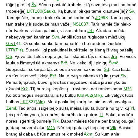
tõ[je] girė[je]
Šv
.
Sūnus pastatė trobelę ir tą̃ savo tėvą maitino tamè
trobelė[je]
LKT
100(
Šauk
).
Ką būtumi pirkęs temè krautuvė[je]?
Šv
.
Tameje šile, tameje trake šiaudinė karčemėlė
JD
998.
Tamu gojy,
tam trakely ir sudaužė man važelį
NS
1037.
Tam̃ namie čia nieko
nėr tvarkos: viskas palaida, viskas atdara
Jrb
.
Atradau pelėdą
nebegyvą tañ kaminan
Svn
.
Anpili túosan rugiuosan miežiukų
GrvT
41.
Oi sunku sunku tam papartėliu be raudono žiedelio
LTR
(
Pls
).
Surenki ligi paskutinei kuokštelei tą šieną iš visų pašalių
Ob
.
Pjovė tõs žolės nepratęs, tai i skauda tą́s strėnas
Jrb
.
Po visus
laukus išmėtyti tiẽ akmenys
Brž
.
Ne kiekgi tų̃ i pinigų
Švnč
.
Supjaustai, sukarpai tą́s žoles su visom šaknelėm
Šd
.
Kaži kada
da tùs linus veš į kloją
Erž
.
Na, o rytą susirenka tų̃ linų myt
Slv
.
Pirma tų̃ ąžuolų buvo, giles tàs megzdavo, daba jau išnyko tiẽ
ąžuolai
Krž
.
Tų̃ burokų, kopūstų – ravi ravi, net rankos sopa
Mžš
.
Ko tik žmogus nepridarai iš tų bulbų
Klb
IV82(
Mlk
).
Eik valgyk tuõs
bulbas
LKT
327(
Aln
).
Musi paskutinį kartą tus pietus aš pavalgau
Žeml
.
Tad anos išsigelbėjo su tą meisa i su tą duona nu tų vilkų
Yl
.
Įeis pri šeimynos, ka norės, da srėbs tos putros
Tl
.
Sako, ans liūb
norės išgerti tą̃ burnelę
Trk
.
Dabar mielės tõs ne per brangios, galì
jų daug suverst alun
Mžš
.
Nėr kap pataisyt tíej stogai
Vlk
.
Baisiai
brangiai daba už tùs numus reik mokėti
Akm
.
Su kum anie