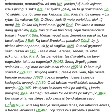
nebeduoda, nepripažįstu aš anų
Krž
.
Įniršęs į tą̃ budavojimos,
visus piningus sukiš
Krš
.
Kai žydžia [gėlė], tai tõ gi gražumėlio!
Sb
.
Tõ sėdėjimo ir tõ rijimo pas kleboną!
Slm
.
Kiek čia tõs dienos – čia
rytas, čia vakaras
Ktk
.
O Dieve, kiek tų̃ metų parleidos, kiek tų̃
metų!
Jdr
.
Ot kad tíej jauni metai grįžt!
Rod
.
Tàs karas ir suardė
daug gyvenimų
Klov
.
Kas gi tokie bus buvę tiejai Basanavičiaus
trakai ir frigai?
K.Būg
. Niekas negali man žmoniškai pasakyti, kas
tasai radijas
J.Balt
.
Ką tasaĩ Broniukas pasakė?
DūnŽ
.
Jy, jy –
niekas kitas nepaėmė, tik jy, tõ vagilka!
Mžš
.
O tasaĩ grynasai
sako: rėksiu aš
LzŽ
.
Tasaĩn mirė Sarapas, senelis, tai kitas
užkuriom atėjo
Krs
.
Ar tas bernužėlis, tasaĩ siratėlis, tai tavei
pagrožėjo, tai tavei pagerėjo?
JV
142.
Širmų žirgelių pilnos
stainelės …, ogi man brolelis tasai vienas
NS
514.
O kam tojė̃
srovelė?
JV
1088.
Dimijoną lenkiau, raselę braukiau, tą́ja rasele
burnelę prausiau
JV
628.
Tosios uogelės, tosios žaliosios
kadagužiu kvepėjo
JV
450.
O aš taĩsiais marškinėliais metužius
dėvėjau
JD
1045.
Vis tą́sias kalbeles mink po kojužių, į juodą
purvynėlį
JV
60.
Kameg užrakinas tóji dešimtis prisakymų?
DK
88.
Bet tasai gi tarnas išėjęs rado vieną iš bendratarnių savo
1
Ch
Mt
18,28.
Ir tasaig tiesoje susiėjimas labas, bet labesnis antras,
o trečias labiausias
DP
407.
Tóji ugnis bus piktiemus pradžia