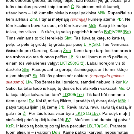
tuõs obuolius griebia, aš teipgi bijau, kad neažsirytų gi, Jėzus, pro
tuõs obuolius pravest kaip koronė
Č
.
Nupirkom mitulį kumelį,
užauginom – i tõ kumelio niekaip negal pakinkyt
Mšk
.
Rūpesčiai su
tiem arkliais
Žml
.
I tą̃nai mėlynąją
(širmąją)
kumelę atėmė
Pbr
.
Nė
tùm kiaulium buvo ko duot, nė tùm karvium
Mšk
.
Kaip ji tik nuėjo
toliau, tas vilkas – iš rikės, tą vaiką pagriebė ir neša
BsP
IV285(
Brt
).
Tìms velniams to tik i tereikėjo
Slnt
.
Tas šuva tą katę, to katė tą
pelę, to pelė tą grūdą, tą grūdą par pusę
LTR
(
Slk
).
Tas Nemunas
išsisukdo pro Gardiną, Kauną
Žrm
.
Tame tarpe tarp tos kamaros ir
tos trobos ejo tas duonos pečius
Lž
.
Nu tai lipam nuo tõ pečiaus,
einam tõs vakarienės valgyt
LKT
258(
Grž
).
Labai norėjom vis tõ
darželio
Slm
.
Paėdęs ant to gerojo, išsimiegojęs ant to minkštojo –
a jam blogai?
Sk
.
Nū tõs galvos nėr daktaro
(nepagydo galvos
skausmo)
Lkv
.
Tos žemės ka i turėjom, samdyti nebuvo iš kur
Kv
.
Sako, ka tatai liuob iš kapų tų̃ dūšios tõs atsikelti i vaikščioti
Ms
.
O
tą koją įdėjai kalvaratuo tám?
LD
309(
Trk
).
Tik kad būt namamu
tíemu gerai
Dv
.
Kai tą̃ mišką iškirto, i pradėjo tą̃ dvarą dalyt
Mšk
.
I
patys tuojau lįsim į tą̃ žemę
Jrb
.
Raviu raviu, raviu raviu tą̃ daržą, ir
galo nėr
Žl
.
Per táis lubas visur byra
LKT
211(
Lbv
).
Parodyk ma[n]
vieškelėlį prieš tą didį kalnužėlį
JV
1.
Mašinos kad dumia tą́j gatve!
KzR
. Ir leido tą bobutę po tąj lova pergulėt
LB
170(
Grl
).
Prametė
tuõm aliejum – i valgom
Dglš
.
Kame paliko [karvės], nebsumatau