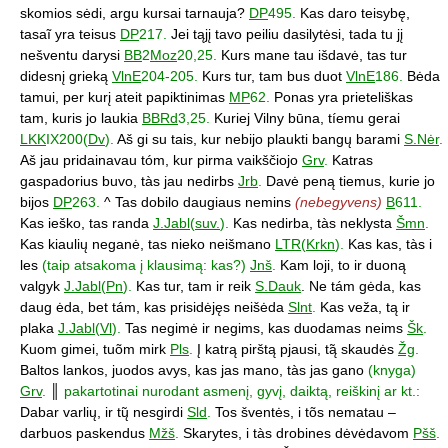
skomios sėdi, argu kursai tarnauja?
DP
495.
Kas daro teisybę,
tasaĩ yra teisus
DP
217.
Jei tąjį tavo peiliu dasilytėsi, tada tu jį
nešventu darysi
BB
2
Moz
20,25.
Kurs mane tau išdavė, tas tur
didesnį grieką
VlnE
204-205.
Kurs tur, tam bus duot
VlnE
186.
Bėda
tamui, per kurį ateit papiktinimas
MP
62.
Ponas yra prieteliškas
tam, kuris jo laukia
BBRd
3,25.
Kuriej Vilny būna, tíemu gerai
LKK
IX200(
Dv
).
Aš gi su tais, kur nebijo plaukti bangų barami
S.Nėr
.
Aš jau pridainavau tóm, kur pirma vaikščiojo
Grv
.
Katras
gaspadorius buvo, tàs jau nedirbs
Jrb
.
Davė peną tiemus, kurie jo
bijos
DP
263.
^ Tas dobilo daugiaus nemins
(nebegyvens)
B
611.
Kas ieško, tas randa
J.Jabl
(
suv.
).
Kas nedirba, tàs neklysta
Šmn
.
Kas kiaulių neganė, tas nieko neišmano
LTR
(
Krkn
).
Kas kas, tàs i
les
(taip atsakoma į klausimą: kas?)
Jnš
.
Kam loji, to ir duoną
valgyk
J.Jabl
(
Pn
).
Kas tur, tam ir reik
S.Dauk
. Ne tám gėda, kas
daug ėda, bet tám, kas prisidėjęs neišėda
Slnt
.
Kas veža, tą ir
plaka
J.Jabl
(
Vl
).
Tas negimė ir negims, kas duodamas neims
Šk
.
Kuom gimei, tuõm mirk
Pls
.
Į katrą pirštą pjausi, tą̃ skaudės
Žg
.
Baltos lankos, juodos avys, kas jas mano, tàs jas gano
(knyga)
Grv
.
║
pakartotinai nurodant asmenį, gyvį, daiktą, reiškinį ar kt.:
Dabar varlių, ir tų̃ nesgirdi
Sld
.
Tos šventės, i tõs nematau –
darbuos paskendus
Mžš
.
Skarytes, i tàs drobines dėvėdavom
Pšš
.