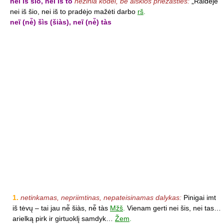
neĩ iš šiõ, neĩ iš tõ
nežinia kodėl, be aiškios priežasties:
„Raidėje“
nei iš šio, nei iš to pradėjo mažėti darbo
rš
.
neĩ (nė̃) šìs (šiàs), neĩ (nė̃) tàs
1.
netinkamas, nepriimtinas, nepateisinamas dalykas:
Pinigai imt
iš tėvų – tai jau nė̃ šiàs, nė̃ tàs
Mžš
.
Vienam gerti nei šis, nei tas…
arielką pirk ir girtuoklį samdyk…
Žem
.