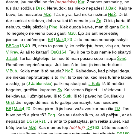
darom, jau marčiai ne tàs
(nepatinka)
Kur
.
Žmones pasmainę, ne
tùs dar̃ sodžius
Drsk
.
Neraudok, tas nieko nepadės!
J.Balč
.
Kaip te
buvo, tàs nesvarbu
Mžš
.
Tàs ir yra, kad nieko nežinai
NdŽ
.
Dirbt
dar sunkiai reikdavo, daba vaikai tõ nemato jau
Žg
.
O kitą kartą tõ
nebuvo, tokių piktžolių
Plng
.
Kiek duoda karvė, man tõ gana
Dglš
.
To negalėjo nė vienu būdu gauti
Mž
8.
Ėjo Jis ant neprietelių,
jiemus to nedūmojant
BB
1
Mak
3,23.
Ji to mumus nenorėjo sakyti
BBDan
13,40.
Ei, nėra to pasauly, ko neišdrįstų Aras, visų arų Aras
V.Krėv
.
Ar aš to kaltas?
OsG
164.
Tau ir be to bus namie ko skaityti
J.Jabl
.
Tai kai dilgtelėjo, tai nuo tõ man pusiau sopa i sopa
Švnč
.
Ramūnas neprieštarauja. Juk kas iš to, kad jis ims burbuliuoti
V.Bub
.
Kokia man iš tõ nauda?
NdŽ
.
Kalbėdavo, kad pinigai dega,
ale niekas nepraturtėjo iš tõ
Kvr
.
Iš to išeina, kad mes turime labiau
atsidėję jo
(J.Jablonskio)
palikimą studijuoti
J.Balč
.
Iš tõ nebūsi
bagotas, greičiau kuprotas
Sv
.
Kai vienas išginei – i rėkdavau, i
keikdavau, i užmigdavau iš tõ
Sutk
.
Iš tõ i pavadino Grūšlaukiu
Gršl
.
Jis regėjo dūmus, iš to galėjo permanyti, kas nusidavė
BB
1
Mak
4,20.
Dieną pirm tõ jis buvo važiavęs kur nuo čia
Tlž
.
Tas
buvo po tõ a pirm tõ?
Pgg
.
Kas tau darbo ik to, ar aš pažįstu, ar aš
nepažįstu!
DS
75(
Rs
).
Jis anta tõ pastatytas, jam reikia žiūrėt, kad
būtų tvarka
Mžš
.
Kas mumus top
(dėl to)?
DP
163.
Užtemo saulė
… po visą žemę ir top ne jauname mėnesyje, bet pilnatyje
DP
180.